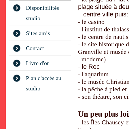
plage
située à de
Disponibilités
centre ville puis:
studio
- le casino
- l'institut de tha
Sites amis
- le centre de nauti
- le site historiqu
Contact
Granville et musée d
moderne)
Livre d'or
- le Roc
- l'aquarium
Plan d'accès au
- le musée Christia
studio
- la pêche à pied et
- son théatre, son 
Un peu plus lo
- les Îles Chausey 