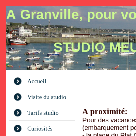
A Granville, pour v
STUDIO MEUBL
Accueil
Visite du studio
A proximité:
Tarifs studio
Pour des vacances
(embarquement po
Curiosités
- la plage du Plat