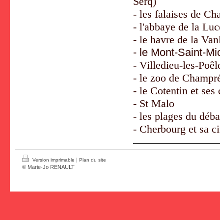
Serq)
- les falaises de C
- l'abbaye de la Lu
- le havre de la Van
- le Mont-Saint-M
- Villedieu-les-Poêl
- le zoo de Champr
- le Cotentin et ses
- St Malo
- les plages du déb
- Cherbourg et sa ci
|
Version imprimable
Plan du site
© Marie-Jo RENAULT